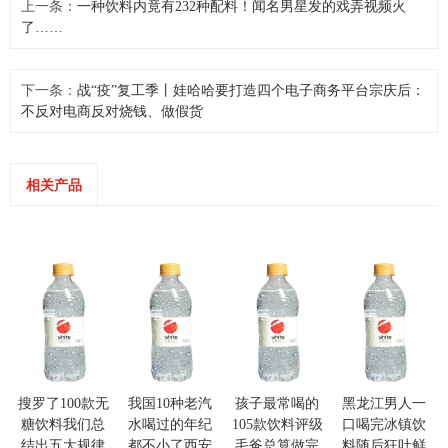
上一条：
一种饮料内竟有232种配料！闻名男星发的戏弄视频火
了……
下一条：
战“疫”复工季丨娃哈哈要打造四个电子商务平台宗庆后：
不反对电商反对烧钱、做假货
相关产品
搜罗了100款无
我国10种老汽
孩子最常喝的
黑龙江男人一
糖饮料我们总
水喝过的年纪
105款饮料评级
口喝完冰镇饮
结出五大规律
都不小了西安
毛爸总算做完
料随后狂吐鲜