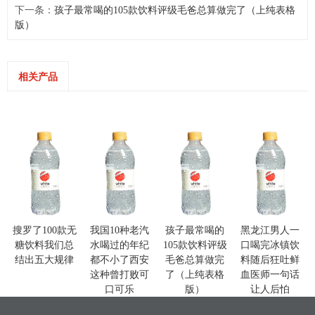
下一条：
孩子最常喝的105款饮料评级毛爸总算做完了（上纯表格
版）
相关产品
搜罗了100款无
我国10种老汽
孩子最常喝的
黑龙江男人一
糖饮料我们总
水喝过的年纪
105款饮料评级
口喝完冰镇饮
结出五大规律
都不小了西安
毛爸总算做完
料随后狂吐鲜
这种曾打败可
了（上纯表格
血医师一句话
口可乐
版）
让人后怕