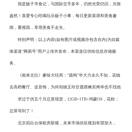
我是贩子寻食记，与国际交手多年，仍然光荣仍旧，兴致
盎然！喜爱专心吃喝玩乐贩子小事，每日更新菜谱和美食趣
闻，重视我，享用美食不走失。
特别声明：以上内容(如有图片或视频亦包含在内)为自媒
体渠道“网易号”用户上传并发布，本渠道仅供给信息存储服
务。
《南来北往》爹味大结局：“舔狗”年大力永久不知，花钱
去高档餐厅、送首饰，为何却姚玉玲甘愿摆摊卖烤串也不找他
求过于供五个月总算现货，12GB+1TB+鸿蒙OS，花粉：
总算等到了！
北京拟出台保租房新规，未来市场供应规划有望加大，