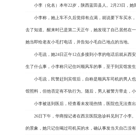
小李（化名）本年22岁，陕西蓝田县人。2月23日，她
小李称，她上车不久后觉得有点渴，就说要下车买水，司
去了知道。醒来时已是第二天正午，她发现了自己居然在一
她当即给老友小毛打电话，并告知小毛自己地点的当地。
小毛说，她24日正午12点多接到小李的电话后就从西安
生了什么事，小李称只记住叫顺风车的事，至于到宾馆发生
小毛说，民警赶到宾馆后，自称是顺风车司机的男人也跟
馆照料，但他否定有不轨行为。随后，男人被警方带走，小
小李被送到医后，经查看未发现伤情，医院也无法查出其
26日下午，华商报记者在西京医院急诊科见到了小李。
的景象，她只记住喝过司机买的水，确认事发当天自己没有