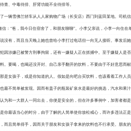
待查、中毒待排、肝肾功能不全待排等。
叫了一辆雪佛兰轿车从人人家购物广场（长安店）西门到蓝田某地。司机信
信：“爸，我今日住宿舍了，和朋友聊聊”。小李父亲说，小李一向住在
没有，而且当天晚上她也曾给小李打过电话但一向无人接听。事发后她
犯因涉嫌已被警方刑事拘留，还有一嫌疑人正在抓捕中。至于嫌疑人是否
。要喝，也喝还没开封、自己亲手翻开的饮料，不要由于不好意思而献
是女孩子，或是你知道的人。假如是向吧台买饮料，也该看着工作人员
最不简单被发现。因而有盖子的瓶装矿泉水是最好的挑选，汽水和果汁
为和一大群人一同出去，你便是安全的，但在许多事例中，加害者都是
你最该当心的时分，由于了解的人简单使你放松戒心，而许多违法正是
而且简单得手，因而关于朋友和女孩子拿来的饮料也不行承受。朋友的