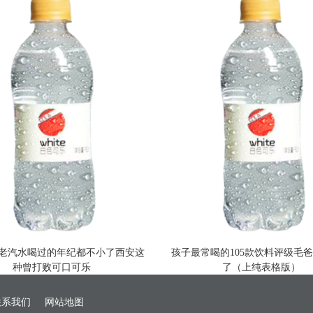
种老汽水喝过的年纪都不小了西安这
孩子最常喝的105款饮料评级毛
种曾打败可口可乐
了（上纯表格版）
联系我们
网站地图