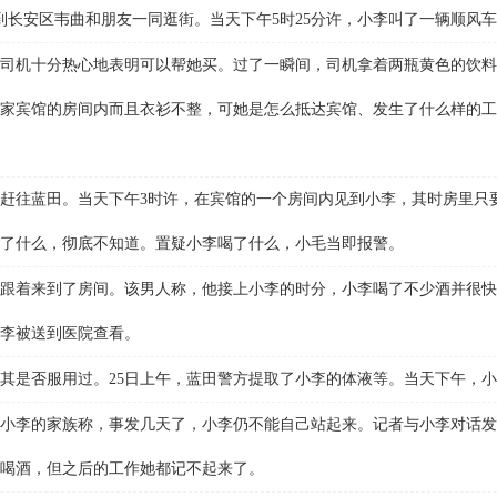
到长安区韦曲和朋友一同逛街。当天下午5时25分许，小李叫了一辆顺风
机十分热心地表明可以帮她买。过了一瞬间，司机拿着两瓶黄色的饮料
家宾馆的房间内而且衣衫不整，可她是怎么抵达宾馆、发生了什么样的工
赶往蓝田。当天下午3时许，在宾馆的一个房间内见到小李，其时房里只
了什么，彻底不知道。置疑小李喝了什么，小毛当即报警。
着来到了房间。该男人称，他接上小李的时分，小李喝了不少酒并很快
李被送到医院查看。
是否服用过。25日上午，蓝田警方提取了小李的体液等。当天下午，小
小李的家族称，事发几天了，小李仍不能自己站起来。记者与小李对话发
喝酒，但之后的工作她都记不起来了。