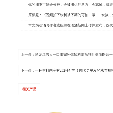
你的朋友可能会分神，会被搬运注意力，会忘掉，或许她
原标题：《视频拍下饮料被下药的可怕一幕......女孩
本文为汹涌号作者或组织在汹涌新闻上传并发布，仅代表
上一条：
黑龙江男人一口喝完冰镇饮料随后狂吐鲜血医师一
下一条：
一种饮料内竟有232种配料！闻名男星发的戏弄视
相关产品