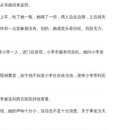
车从韦曲回来蓝田。
上车，给了她一瓶，她喝了一些，两人边走边聊，之后就失
作却一点形象都没有。别的，她感觉头晕目眩、四肢无力。
要小李一人，进门后发现，小李衣服有些杂乱。她问小李发
昏倒曩昔，由于他不知道小李住在啥当地，便将小李带到宾
李被送到西京医院持续查看。
现，她的声响十分小，说话也不是十分清楚。关于事发当天