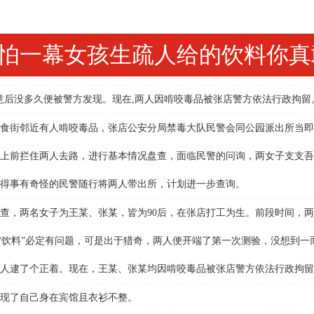
怕一幕女孩生疏人给的饮料你真
意后没多久便被警方发现。现在,两人因啃咬毒品被张店警方依法行政拘留
美食街邻近有人啃咬毒品，张店公安分局禁毒大队民警会同公园派出所当即
上前拦住两人去路，进行基本情况盘查，面临民警的问询，两女子支支吾
得事有奇怪的民警随行将两人带出所，计划进一步查询。
，两名女子为王某、张某，皆为90后，在张店打工为生。前段时间，两
道“饮料”必定有问题，可是出于猎奇，两人便开端了第一次测验，没想到一
人逮了个正着。现在，王某、张某均因啃咬毒品被张店警方依法行政拘留
现了自己身在宾馆且衣衫不整。