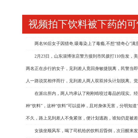
视频拍下饮料被下药的可
两名90后女子因猎奇,吸毒染上了毒瘾,不想“猎奇心”满
2月23日，山东淄博张店警方接到市民拨打110告发，
两名正在步行的女子，见到差人竟回身敏捷脱离，民警当即
人一路说笑相伴而行，见到差人两人双双掉头计划脱离。觉
在派出所内，两人均承认了刚刚啃咬过毒品的现实。经查
种“饮料”，这种“饮料”可以提神，且对身体无害，分明知
不久，路上见到差人不免紧张，便计划逃跑，谁知仍是被差
女孩坐顺风车，喝了司机给的饮料后昏倒，次日醒来发