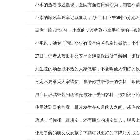
小李的查看陈述显现，医院方面临床确诊为，知道不清
小李的顺风车叫车记载显现，2月23日下午5时25分她
事发当晚7时56分，小李的父亲收到小李手机发的一条微
小毛说，她专门问过小李有没有给爸爸发过微信，小李说
27日，记者从蓝田县公安局文姬路派出所了解到，嫌疑
到生疏的场合或不熟的人家做客，不要喝他人倒好的饮料
肯定不要承受人家请你、拿给你或帮你开的饮料，即便那
用广口玻璃杯装的调酒是最好下手的饮料，假如被下药也
使用达到目的的案，最常发生在知道的人之间。或许你认
所以，当你和一群朋友，还有朋友的朋友出去，现实上是
使用了解的朋友或女孩子下药可以更好的下降对方戒心，