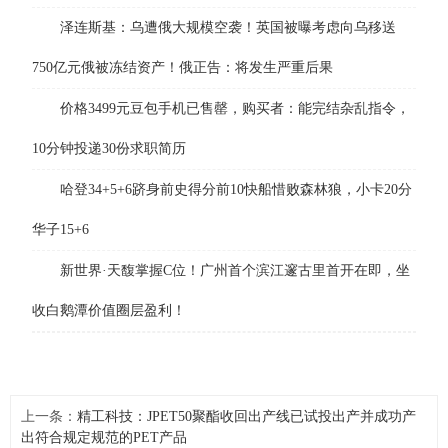
泽连斯基：乌遭俄大规模空袭！英国被曝考虑向乌移送
750亿元俄被冻结资产！俄正告：将发生严重后果
价格3499元豆包手机已售罄，购买者：能完结杂乱指令，
10分钟投递30份求职简历
哈登34+5+6跻身前史得分前10快船惜败森林狼，小卡20分
华子15+6
新世界·天馥掌握C位！广州首个滨江邃古里首开在即，坐
收白鹅潭价值圈层盈利！
上一条：
精工科技：JPET50聚酯收回出产线已试投出产并成功产
出符合规定规范的PET产品